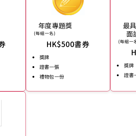
年度專題獎
最
面
(每組一名)
(每組一
書券
HK$500書券
獎牌
獎牌
證書一張
證書
禮物包一份