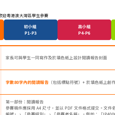
為準，歡迎粵港澳大灣區學生參賽
初小組
高小組
P1-P3
P4-P6
家長可與學生一同寫作及於填色紙上設計閲讀報告封面
字數80字內的閲讀報告
（包括標點符號）+ 於填色紙上創
第一部份：閲讀報告
參賽稿件應採用 A4 尺寸，並以 PDF 文件格式提交。文
編號」、「參賽組別」、「參賽者名稱」，例如：「IP400