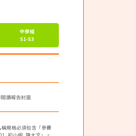
中學組
S1-S3
作閲讀報告封面
件名稱規格必須包含「參賽
01_初小組_陳大文」。