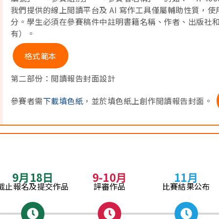
我們提供的線上閲讀平台及 AI 寫作工具僅屬輔助性質，
分。學生必須在參賽稿件中註明書籍名稱、作者、出版社
有）。
格式範本
第二部份：閲讀報告封面設計
參賽者需
下載填色紙
，並於填色紙上創作閲讀報告封面。
9月18日
9-10月
11月
截止報名及提交作品​
評審作品
比賽結果公布