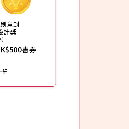
具創意封
設計獎
名)
HK$500書券
一張